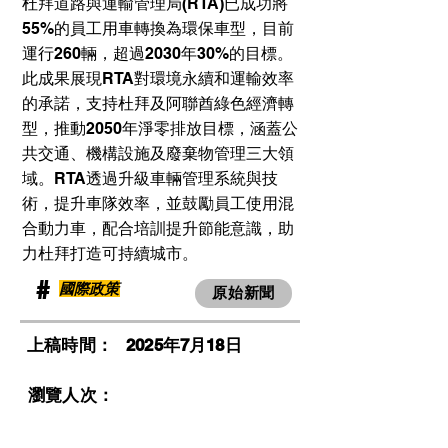
杜拜道路與運輸管理局(RTA)已成功將
55%的員工用車轉換為環保車型，目前
運行260輛，超過2030年30%的目標。
此成果展現RTA對環境永續和運輸效率
的承諾，支持杜拜及阿聯酋綠色經濟轉
型，推動2050年淨零排放目標，涵蓋公
共交通、機構設施及廢棄物管理三大領
域。RTA透過升級車輛管理系統與技
術，提升車隊效率，並鼓勵員工使用混
合動力車，配合培訓提升節能意識，助
力杜拜打造可持續城市。
​#
國際政策
原始新聞
​上稿時間：
2025年7月18日
​瀏覽人次：