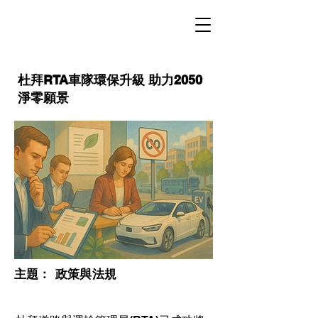
杜拜RTA車隊環保升級 助力2050
淨零願景
​主題：
政策與法規