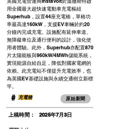
英國充電營運商InstaVolt於溫徹斯特啟
用全國最大超快速電動車充電樞紐
Superhub，設置44座充電樁，單樁功
率最高達160kW，支援EV車輛於約20
分鐘內完成充電。設施配有延伸車道、
無障礙車位及通行便利的設計，強化使
用者體驗。此外，Superhub亦配置870
片太陽能板與960kW/4MWh儲能系統，
實現能源自給自足，降低對國家電網的
依賴。此充電站不僅提升充電效率，也
為英國EV基礎設施與永續交通樹立新標
竿。
​#
充電樁
原始新聞
​上稿時間：
2025年7月3日
​瀏覽人次：