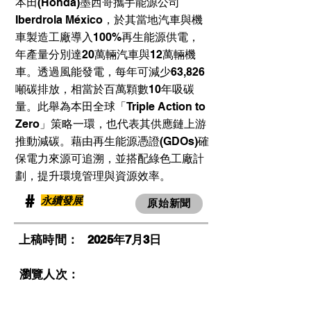
本田(Honda)墨西哥攜手能源公司
Iberdrola México，於其當地汽車與機
車製造工廠導入100%再生能源供電，
年產量分別達20萬輛汽車與12萬輛機
車。透過風能發電，每年可減少63,826
噸碳排放，相當於百萬顆數10年吸碳
量。此舉為本田全球「Triple Action to
Zero」策略一環，也代表其供應鏈上游
推動減碳。藉由再生能源憑證(GDOs)確
保電力來源可追溯，並搭配綠色工廠計
劃，提升環境管理與資源效率。
​#
永續發展
原始新聞
​上稿時間：
2025年7月3日
​瀏覽人次：