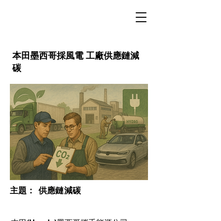
本田墨西哥採風電 工廠供應鏈減
碳
​主題：
供應鏈減碳