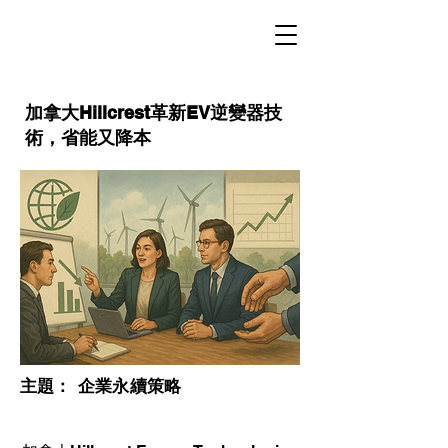
加拿大Hillcrest革新EV逆變器技
術，省能又降本
​主題：
企業永續策略