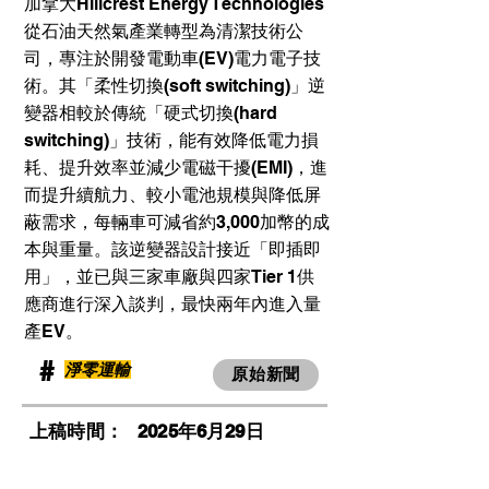
加拿大Hillcrest Energy Technologies
從石油天然氣產業轉型為清潔技術公
司，專注於開發電動車(EV)電力電子技
術。其「柔性切換(soft switching)」逆
變器相較於傳統「硬式切換(hard
switching)」技術，能有效降低電力損
耗、提升效率並減少電磁干擾(EMI)，進
而提升續航力、較小電池規模與降低屏
蔽需求，每輛車可減省約3,000加幣的成
本與重量。該逆變器設計接近「即插即
用」，並已與三家車廠與四家Tier 1供
應商進行深入談判，最快兩年內進入量
產EV。
​#
淨零運輸
原始新聞
​上稿時間：
2025年6月29日
​瀏覽人次：