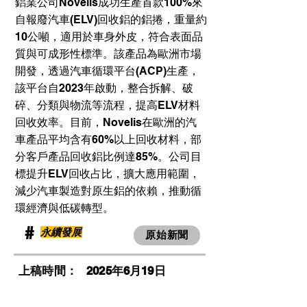
鋁業公司Novelis成功生產首款100%來
自報廢汽車(ELV)回收鋁的鋁捲，重量約
10公噸，適用於車身外皮，符合表面品
質與可成形性標準。該產品為歐洲市場
開發，透過汽車循環平台(ACP)生產，
該平台自2023年啟動，整合拆解、破
碎、分類與物流等流程，提高ELV材料
回收效率。目前，Novelis在歐洲的汽
車產品平均含有60%以上回收材料，部
分客戶產品回收鋁比例達85%。公司目
標提升ELV回收占比，擴大應用範圍，
減少汽車製造對原生鋁的依賴，推動循
環經濟與低碳轉型。
​#
永續發展
原始新聞
​上稿時間：
2025年6月19日
​瀏覽人次：