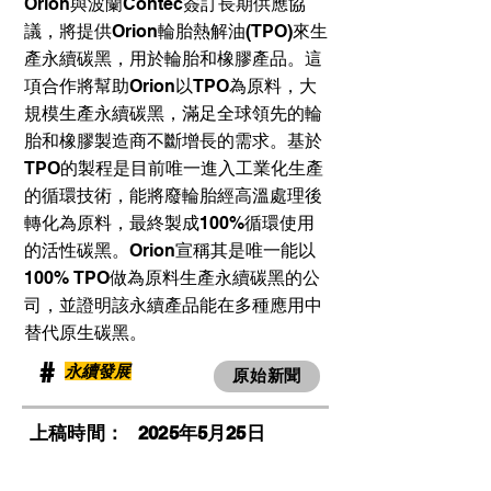
Orion與波蘭Contec簽訂長期供應協
議，將提供Orion輪胎熱解油(TPO)來生
產永續碳黑，用於輪胎和橡膠產品。這
項合作將幫助Orion以TPO為原料，大
規模生產永續碳黑，滿足全球領先的輪
胎和橡膠製造商不斷增長的需求。基於
TPO的製程是目前唯一進入工業化生產
的循環技術，能將廢輪胎經高溫處理後
轉化為原料，最終製成100%循環使用
的活性碳黑。Orion宣稱其是唯一能以
100% TPO做為原料生產永續碳黑的公
司，並證明該永續產品能在多種應用中
替代原生碳黑。
​#
永續發展
原始新聞
​上稿時間：
2025年5月25日
​瀏覽人次：