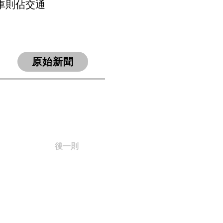
汽車則佔交通
原始新聞
後一則
​Together, Faster!