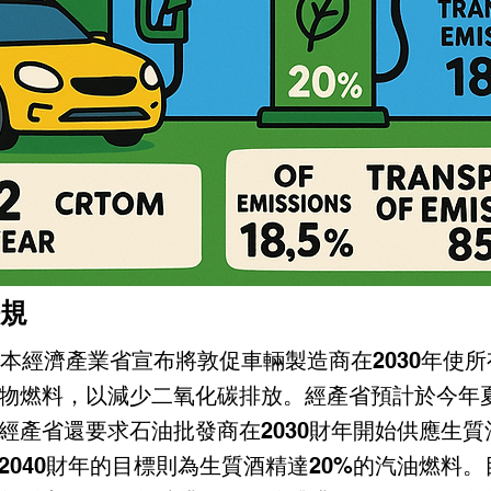
規
日本經濟產業省宣布將敦促車輛製造商在2030年使
物燃料，以減少二氧化碳排放。經產省預計於今年
經產省還要求石油批發商在2030財年開始供應生質
2040財年的目標則為生質酒精達20%的汽油燃料