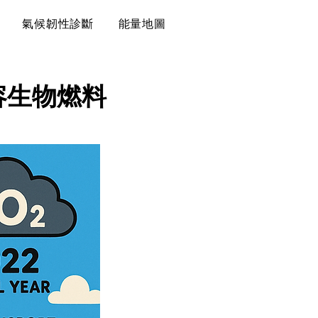
氣候韌性診斷
能量地圖
容生物燃料