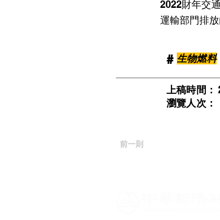
2022財年
運輸部門排放的
​#
生物燃料
​上稿時間：
​瀏覽人次：
前一則