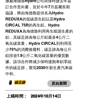
挪威海德魯Hydro公司與保時捷去年簽
訂合作意向書，並於今年7月簽屬長期
協議，將由海德魯提供名為Hydro
REDUXA的低碳原生鋁以及Hydro
CIRCAL 75R的再生鋁。Hydro
REDUXA為海德魯利用再生能源生產的
鋁，其碳足跡為每公斤鋁最多4公斤二
氧化碳當量，Hydro CIRCAL則利用至
少75%的消費後廢料，碳足跡為每公斤
鋁排放1.9公斤二氧化碳當量的優質數
據。該項合作將減少保時捷跑車鋁零組
件的碳足跡，實現2030年新生產汽車碳
中和。
​#
碳足跡
原始新聞
​上稿時間：
2024年10月14日
​瀏覽人次：