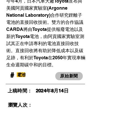
今年4月，日本汽車大廠Toyota宣布與
美國阿貢國家實驗室(Argonne
National Laboratory)合作研究鋰離子
電池的直接回收技術。雙方的合作協議
CARDA將由Toyota提供報廢電池以及
新的Toyota電池，由阿貢國家實驗室測
試其正在申請專利的電池直接回收技
術。直接回收將有助於降低成本以及碳
足跡，有利於Toyota在2050年實現車輛
生命週期碳中和的目標。
​#
電池
原始新聞
​上稿時間：
2024年8月14日
​瀏覽人次：
前一則
後一則