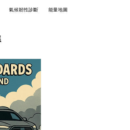
氣候韌性診斷
能量地圖
準