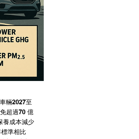
輛2027至
免超過70 億
保養成本減少
年標準相比