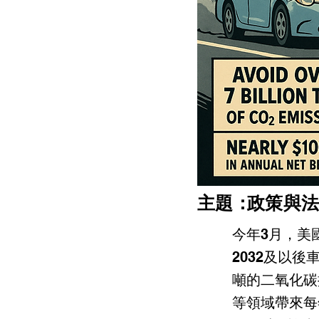
​主題：
政策與法
今年3月，美
2032及以後
噸的二氧化碳
等領域帶來每