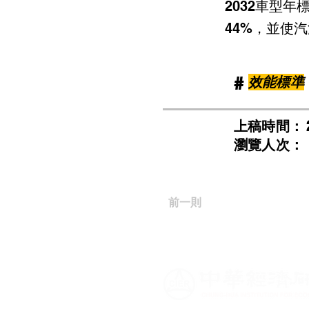
2032車型
44%，並使
​#
效能標準
​上稿時間：
​瀏覽人次：
前一則