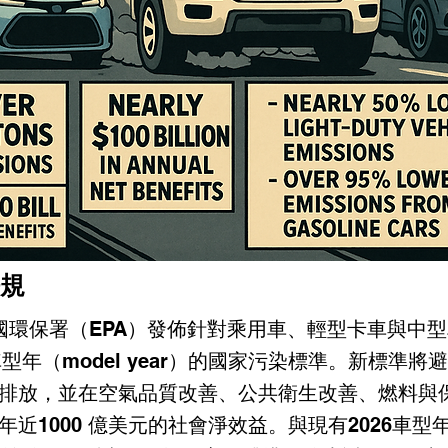
規
國環保署（EPA）發佈針對乘用車、輕型卡車與中型車
車型年（model year）的國家污染標準。新標準將避
排放，並在空氣品質改善、公共衛生改善、燃料與
年近1000 億美元的社會淨效益。與現有2026車型