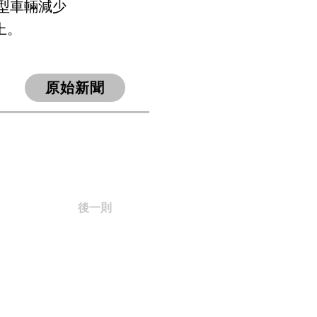
中型車輛減少
上。
原始新聞
後一則
​Together, Faster!