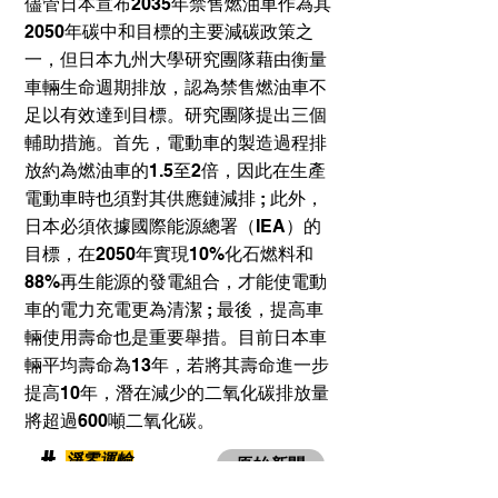
儘管日本宣布2035年禁售燃油車作為其
2050年碳中和目標的主要減碳政策之
一，但日本九州大學研究團隊藉由衡量
車輛生命週期排放，認為禁售燃油車不
足以有效達到目標。研究團隊提出三個
輔助措施。首先，電動車的製造過程排
放約為燃油車的1.5至2倍，因此在生產
電動車時也須對其供應鏈減排 ; 此外，
日本必須依據國際能源總署（IEA）的
目標，在2050年實現10%化石燃料和
88%再生能源的發電組合，才能使電動
車的電力充電更為清潔 ; 最後，提高車
輛使用壽命也是重要舉措。目前日本車
輛平均壽命為13年，若將其壽命進一步
提高10年，潛在減少的二氧化碳排放量
將超過600噸二氧化碳。
​#
淨零運輸
原始新聞