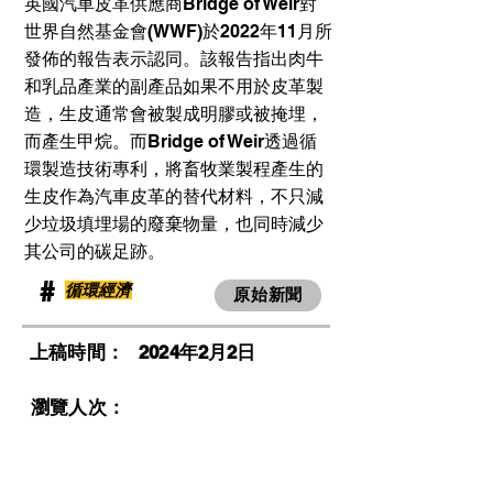
英國汽車皮革供應商Bridge of Weir對
世界自然基金會(WWF)於2022年11月所
發佈的報告表示認同。該報告指出肉牛
和乳品產業的副產品如果不用於皮革製
造，生皮通常會被製成明膠或被掩埋，
而產生甲烷。而Bridge of Weir透過循
環製造技術專利，將畜牧業製程產生的
生皮作為汽車皮革的替代材料，不只減
少垃圾填埋場的廢棄物量，也同時減少
其公司的碳足跡。
​#
循環經濟
原始新聞
​上稿時間：
2024年2月2日
​瀏覽人次：
前一則
後一則