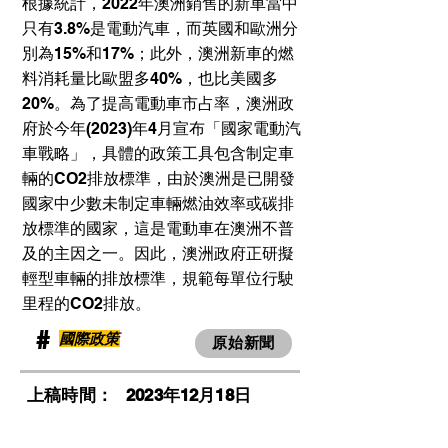
根據統計，2022年澳洲銷售的新車當中
只有3.8%是電動汽車，而英國和歐洲分
別為15%和17%；此外，澳洲新車的燃
料消耗量比歐盟多40%，也比美國多
20%。為了提高電動車市占率，澳洲政
府於今年(2023)年4月宣布「國家電動汽
車戰略」，具體的政策工具包含制定車
輛的CO2排放標準，由於澳洲是已開發
國家中少數未制定車輛燃油效率或碳排
放標準的國家，這是電動車在澳洲不普
及的主因之一。因此，澳洲政府正研擬
輕型車輛的排放標準，規範每單位行駛
里程的CO2排放。
​#
國際政策
原始新聞
​上稿時間：
2023年12月18日
​瀏覽人次：