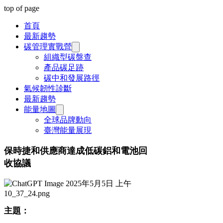
top of page
首頁
最新趨勢
碳管理實戰營
組織型碳盤查
產品碳足跡
碳中和發展路徑
氣候韌性診斷
最新趨勢
能量地圖
全球品牌動向
臺灣能量展現
保時捷和供應商達成低碳鋁和電池回
收協議
​主題：