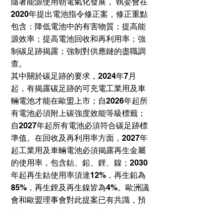
隨著能源使用朝電氣化發展， 執委會在
2020年提出電池指令修正案，修正重點
包含：降低電池中的有害物質；提高能
源效率；提高電池回收和再利用率；強
制碳足跡揭露；強制對供應鏈的盡職調
查。
其中關於碳足跡的要求，2024年7月
起，有揭露碳足跡的可充電工業用及車
輛電池才能在歐盟上市；自2026年起所
有電池必須附上碳強度效能等級標籤；
自2027年起所有電池必須符合碳足跡標
準值。在回收及再利用率方面，2027年
起工業用及車輛電池必須揭露再生金屬
的使用率，包含鈷、鉛、鋰、鎳；2030
年起再生鈷使用率須達12%，再生鉛為
85%，再生鋰及再生鎳皆為4%。歐洲議
會和歐盟理事會對此提案已有共識，預
計今年(2023)新規範就會上路。