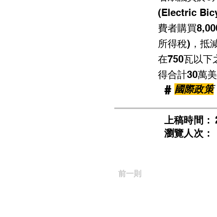
(Electric Bi
費者購買8,
所得稅)，抵
在750瓦以
得合計30萬
​#
國際政策
​上稿時間：
​瀏覽人次：
前一則