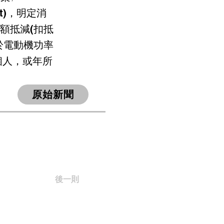
t Act)，明定消
稅額抵減(扣抵
於電動機功率
個人，或年所
原始新聞
後一則