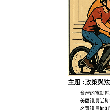
​主題：
政策與法
台灣的電動輔
美國議員近期
名眾議員於3