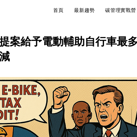
首頁
最新趨勢
碳管理實戰營
提案給予電動輔助自行車最多1
減