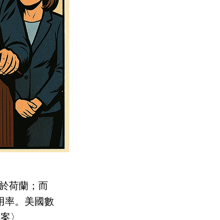
次於荷蘭；而
用率。美國數
法案〉