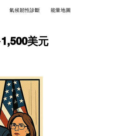
氣候韌性診斷
能量地圖
,500美元