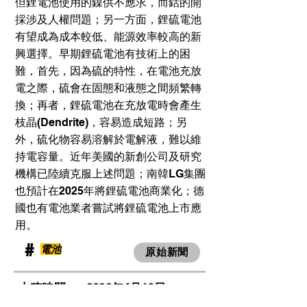
但鋰電池使用的鎳供不應求，而鈷的開
採涉及人權問題；另一方面，鋰硫電池
有望成為成本較低、能源效率較高的新
興選擇。早期鋰硫電池有技術上的困
難，首先，因為硫的特性，在電池充放
電之際，硫會在固態和液態之間頻繁轉
換；再者，鋰硫電池在充放電時會產生
枝晶(Dendrite)，容易造成短路；另
外，硫化物容易溶解於電解液，難以維
持電容量。近年美國的新創公司及研究
機構已陸續克服上述問題；南韓LG集團
也預計在2025年將鋰硫電池商業化；德
國也有電池業者嘗試將鋰硫電池上市應
用。
​#
電池
原始新聞
​上稿時間：
2023年4月16日